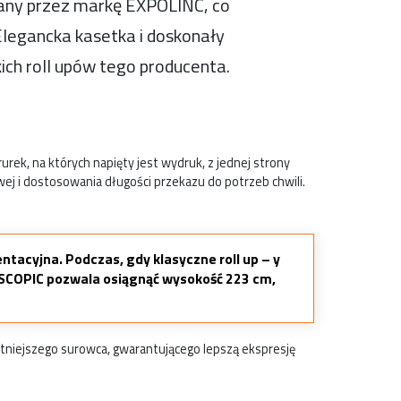
any przez markę EXPOLINC, co
Elegancka kasetka i doskonały
ch roll upów tego producenta.
ek, na których napięty jest wydruk, z jednej strony
wej i dostosowania długości przekazu do potrzeb chwili.
ntacyjna. Podczas, gdy klasyczne roll up – y
ESCOPIC pozwala osiągnąć wysokość 223 cm,
iejszego surowca, gwarantującego lepszą ekspresję