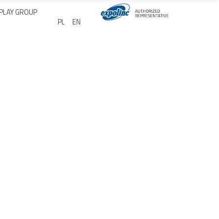
Stojaki reklamowe
SPLAY GROUP
Wybierz swój język
PL
EN