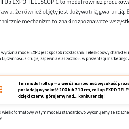
ll Up EXPO TELESCOPIC to model również produkow
rawia, że również objęty jest dożywotnią gwarancją. 
chnicznie mechanizm to znaki rozpoznawcze wszystki
 wyróżnia model EXPO jest sposób rozkładania. Teleskopowy charakter rur
a tą czynność, z drugiej zapewnia elastyczność w prezentacji marketingo
Ten model roll up – a wyróżnia również wysokość preze
posiadają wysokość 200 lub 210 cm, roll up EXPO TEL
dzięki czemu górujemy nad… konkurencją!
 wielkoformatowy w tym modelu standardowo wykonujemy ze szlachetn
w.