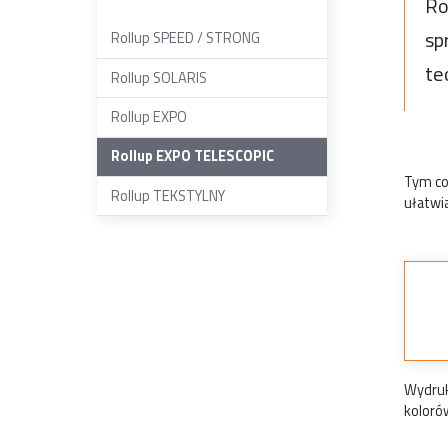
Ro
sp
Rollup SPEED / STRONG
te
Rollup SOLARIS
Rollup EXPO
Rollup EXPO TELESCOPIC
Tym co
Rollup TEKSTYLNY
ułatwi
Wydruk
koloró