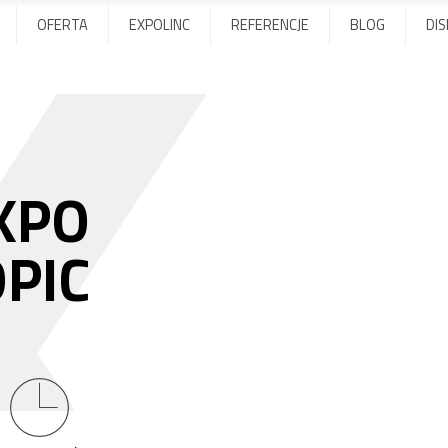
Trybunki reklamowe
OFERTA
EXPOLINC
REFERENCJE
BLOG
DI
XPO
PIC